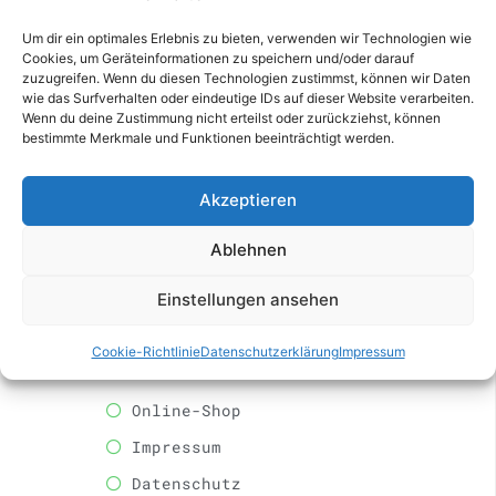
Um dir ein optimales Erlebnis zu bieten, verwenden wir Technologien wie
Online Shop des Naturheilzentrums
Cookies, um Geräteinformationen zu speichern und/oder darauf
Kloster Gerresheim GmbH
zuzugreifen. Wenn du diesen Technologien zustimmst, können wir Daten
wie das Surfverhalten oder eindeutige IDs auf dieser Website verarbeiten.
Lierenfelder Straße 51C
Wenn du deine Zustimmung nicht erteilst oder zurückziehst, können
40231 Düsseldorf
bestimmte Merkmale und Funktionen beeinträchtigt werden.
Akzeptieren
mail@dr-petersohn.com
Ablehnen
Einstellungen ansehen
RECHTLICHES
Cookie-Richtlinie
Datenschutzerklärung
Impressum
Online-Shop
Impressum
Datenschutz